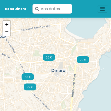
Saisissez
Hotel Dinard
vos
dates
+
−
55 €
72 €
55 €
72 €