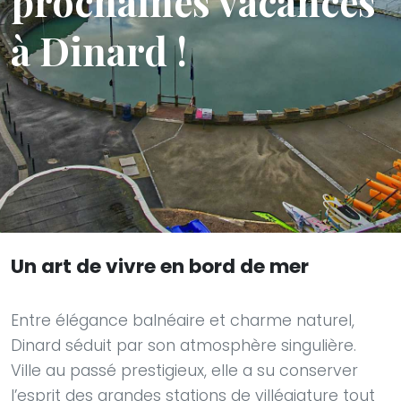
prochaines vacances
à Dinard !
Un art de vivre en bord de mer
Entre élégance balnéaire et charme naturel,
Dinard séduit par son atmosphère singulière.
Ville au passé prestigieux, elle a su conserver
l’esprit des grandes stations de villégiature tout