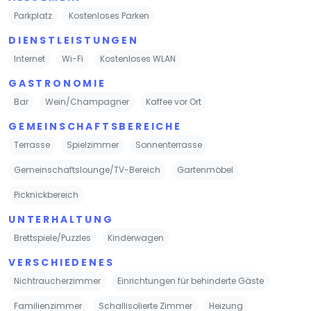
Parkplatz
Kostenloses Parken
DIENSTLEISTUNGEN
Internet
Wi-Fi
Kostenloses WLAN
GASTRONOMIE
Bar
Wein/Champagner
Kaffee vor Ort
GEMEINSCHAFTSBEREICHE
Terrasse
Spielzimmer
Sonnenterrasse
Gemeinschaftslounge/TV-Bereich
Gartenmöbel
Picknickbereich
UNTERHALTUNG
Brettspiele/Puzzles
Kinderwagen
VERSCHIEDENES
Nichtraucherzimmer
Einrichtungen für behinderte Gäste
Familienzimmer
Schallisolierte Zimmer
Heizung