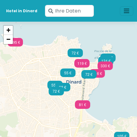
Geben
Hotel in Dinard
Sie
Ihre
+
Daten
−
ein
195 €
72 €
103 €
124 €
119 €
330 €
55 €
346 €
72 €
55 €
98 €
72 €
81 €
105 €