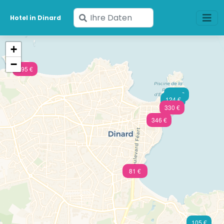
Geben
Hotel in Dinard
Sie
Ihre
+
Daten
−
ein
195 €
103 €
124 €
330 €
346 €
81 €
105 €