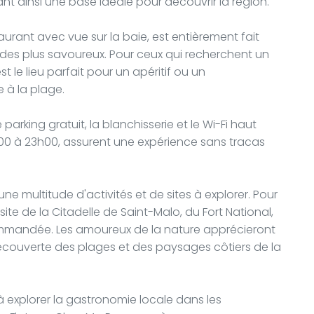
ant ainsi une base idéale pour découvrir la région.
taurant avec vue sur la baie, est entièrement fait
des plus savoureux. Pour ceux qui recherchent un
t le lieu parfait pour un apéritif ou un
 à la plage.
 parking gratuit, la blanchisserie et le Wi-Fi haut
h00 à 23h00, assurent une expérience sans tracas
ne multitude d'activités et de sites à explorer. Pour
isite de la Citadelle de Saint-Malo, du Fort National,
mmandée. Les amoureux de la nature apprécieront
écouverte des plages et des paysages côtiers de la
à explorer la gastronomie locale dans les