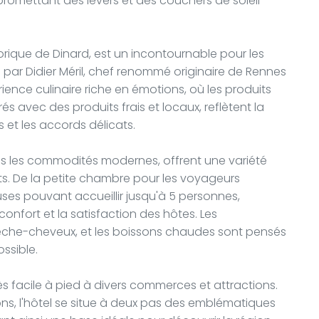
, promettant des levers et des couchers de soleil
orique de Dinard, est un incontournable pour les
par Didier Méril, chef renommé originaire de Rennes
rience culinaire riche en émotions, où les produits
és avec des produits frais et locaux, reflètent la
 et les accords délicats.
es les commodités modernes, offrent une variété
ts. De la petite chambre pour les voyageurs
ses pouvant accueillir jusqu'à 5 personnes,
nfort et la satisfaction des hôtes. Les
 sèche-cheveux, et les boissons chaudes sont pensés
ssible.
ès facile à pied à divers commerces et attractions.
ons, l'hôtel se situe à deux pas des emblématiques