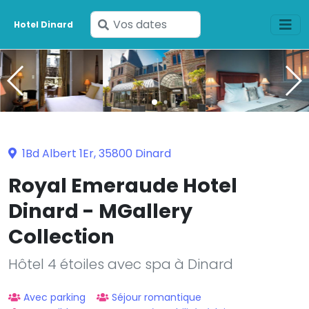
Saisissez
Hotel Dinard
vos
dates
1Bd Albert 1Er, 35800 Dinard
Royal Emeraude Hotel
Dinard - MGallery
Collection
Hôtel 4 étoiles avec spa à Dinard
Avec parking
Séjour romantique