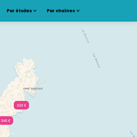
Par étoiles
Par chaînes
330 €
346 €