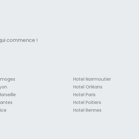
ne italian
e qui commence !
Limoges
Hotel Noirmoutier
Lyon
Hotel Orléans
arseille
Hotel Paris
Nantes
Hotel Poitiers
ice
Hotel Rennes