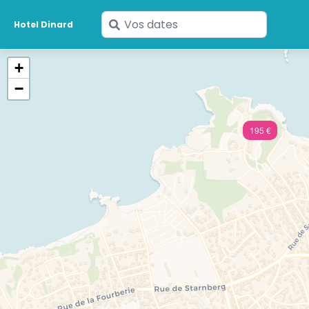
Saisissez
Hotel Dinard
vos
dates
+
−
195 €