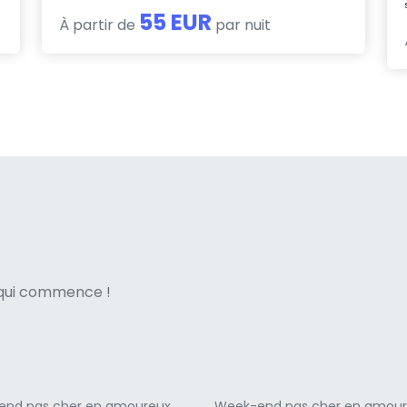
55 EUR
À partir de
par nuit
ne italian
e qui commence !
end pas cher en amoureux
Week-end pas cher en amou