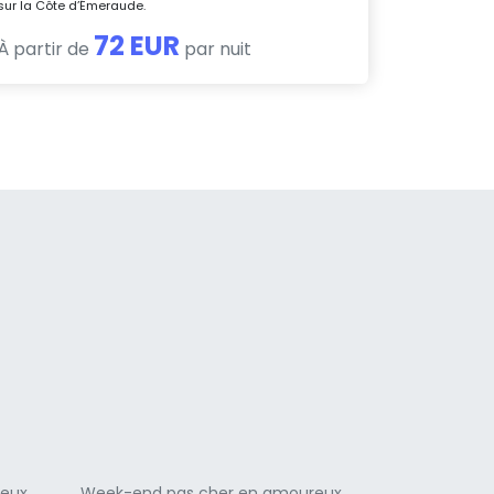
sur la Côte d’Émeraude.
72 EUR
À partir de
par nuit
a
reux
Week-end pas cher en amoureux