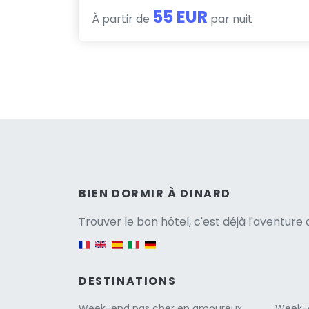
55 EUR
À partir de
par nuit
Versio
BIEN DORMIR À DINARD
Trouver le bon hôtel, c'est déjà l'aventur
English version
DESTINATIONS
Week-end pas cher en amoureux
Week-