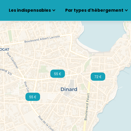
Les indispensables
Par types d'hébergement
55 €
72 €
55 €