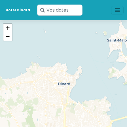
Saisissez
Hotel Dinard
vos
dates
+
−