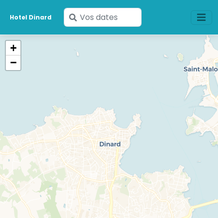
Saisissez
Hotel Dinard
vos
dates
+
−