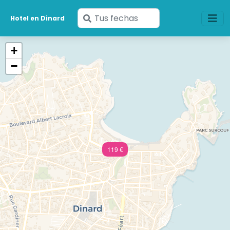
Ingresa
Hotel en Dinard
tus
fechas
+
−
119 €