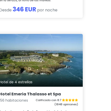
en la terraza, al ritmo de las mareas.
346 EUR
Desde
por noche
Hotel de 4 estrellas
Hotel Emeria Thalasso et Spa
156 habitaciones
Calificado con 8.7
(1848 opiniones)