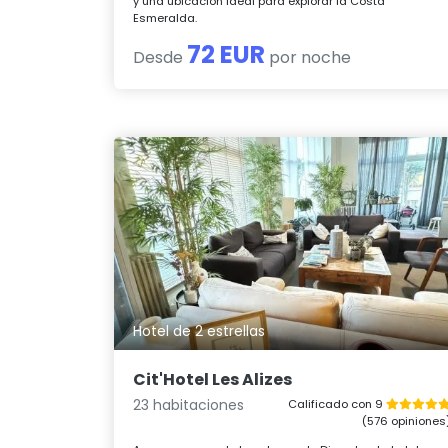
y una ubicación ideal para explorar la Costa
Esmeralda.
72 EUR
Desde
por noche
Hotel de 2 estrellas
Cit'Hotel Les Alizes
23 habitaciones
Calificado con 9
(576 opiniones