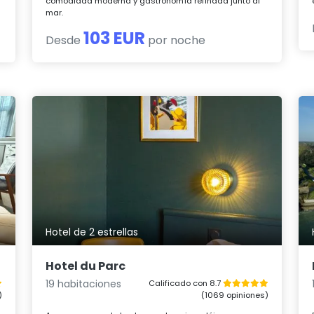
comodidad moderna y gastronomía refinada junto al
mar.
103 EUR
Desde
por noche
Hotel de 2 estrellas
Hotel du Parc
19 habitaciones
Calificado con 8.7
)
(1069 opiniones)