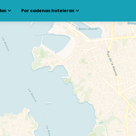
las
Por cadenas hoteleras