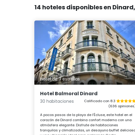
14 hoteles disponibles en Dinar
Hotel de 3 estrellas
Hotel Balmoral Dinard
30 habitaciones
Calificado con 8.3
(636 opiniones
A pocos pasos de la playa de l’Écluse, este hotel en el
corazón de Dinard combina confort moderno con una
atmósfera elegante. Disfrute de habitaciones
tranquilas y climatizadas, un desayuno buffet delicios