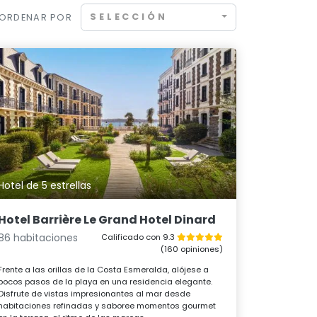
SELECCIÓN
ORDENAR POR
Hotel de 5 estrellas
Hotel Barrière Le Grand Hotel Dinard
86 habitaciones
Calificado con 9.3
(160 opiniones)
Frente a las orillas de la Costa Esmeralda, alójese a
pocos pasos de la playa en una residencia elegante.
Disfrute de vistas impresionantes al mar desde
habitaciones refinadas y saboree momentos gourmet