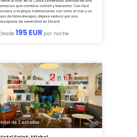
Frente al mar, en la Costa Esmeralda, disfrute de una
estancia que combina confort y bienestar. Con fácil
acceso a la playa, habitaciones con vista al mar y un
spa de talasoterapia, déjese seducir por una
escapada de serenidad en Dinard.
195 EUR
Desde
por noche
Hotel de 2 estrellas