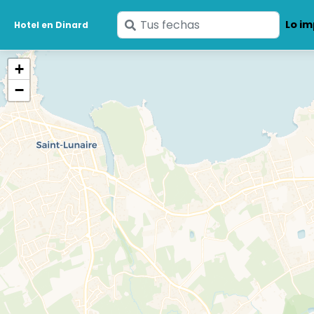
Ingresa
Lo im
Hotel en Dinard
tus
fechas
+
−