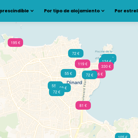
prescindible
Por tipo de alojamiento
Por estrel
195 €
72 €
103 €
124 €
119 €
330 €
55 €
346 €
72 €
55 €
98 €
72 €
81 €
105 €