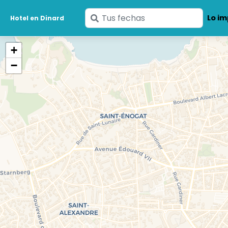
Ingresa
Lo im
Hotel en Dinard
tus
fechas
+
−