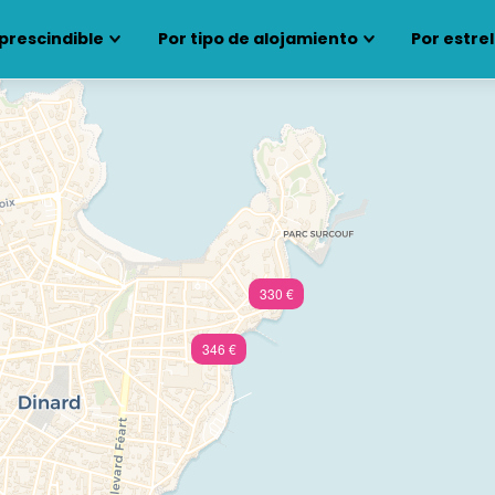
prescindible
Por tipo de alojamiento
Por estrel
330 €
346 €