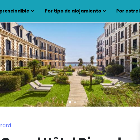
prescindible
Por tipo de alojamiento
Por estrel
inard