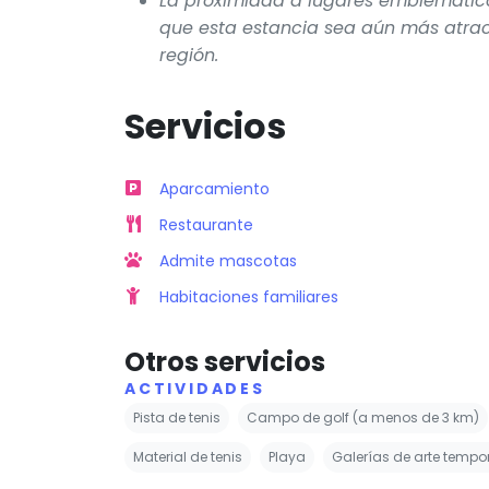
La proximidad a lugares emblemátic
que esta estancia sea aún más atract
región.
Servicios
Aparcamiento
Restaurante
Admite mascotas
Habitaciones familiares
Otros servicios
ACTIVIDADES
Pista de tenis
Campo de golf (a menos de 3 km)
Material de tenis
Playa
Galerías de arte tempo