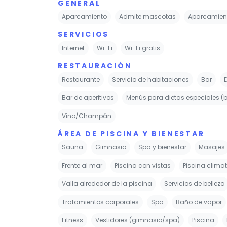
GENERAL
Aparcamiento
Admite mascotas
Aparcamient
SERVICIOS
Internet
Wi-Fi
Wi-Fi gratis
RESTAURACIÓN
Restaurante
Servicio de habitaciones
Bar
Bar de aperitivos
Menús para dietas especiales (b
Vino/Champán
ÁREA DE PISCINA Y BIENESTAR
Sauna
Gimnasio
Spa y bienestar
Masajes
Frente al mar
Piscina con vistas
Piscina clima
Valla alrededor de la piscina
Servicios de belleza
Tratamientos corporales
Spa
Baño de vapor
Fitness
Vestidores (gimnasio/spa)
Piscina