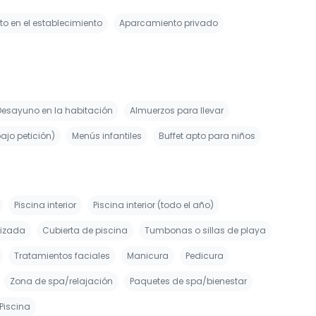
o en el establecimiento
Aparcamiento privado
Desayuno en la habitación
Almuerzos para llevar
ajo petición)
Menús infantiles
Buffet apto para niños
Piscina interior
Piscina interior (todo el año)
tizada
Cubierta de piscina
Tumbonas o sillas de playa
Tratamientos faciales
Manicura
Pedicura
Zona de spa/relajación
Paquetes de spa/bienestar
Piscina