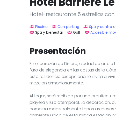
Hôtel Barrière L
Hotel-restaurante 5 estrellas con
Piscina
Con parking
Spa y centro d
Spa y bienestar
Golf
Accesible mov
Presentación
En el corazón de Dinard, ciudad de arte e h
faro de elegancia en las costas de la Côt
esta residencia excepcional le invita a viv
mezclan armoniosamente.
Al llegar, será recibido por una arquitect
playera y lujo atemporal. La decoración,
combina magistralmente tonos arenosos y 
ambiente único de esta mítica estación ba