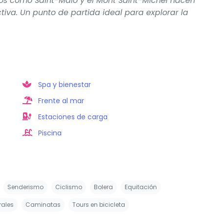
os como Saint-Malo y el Mont Saint-Michel hacen
iva. Un punto de partida ideal para explorar la
Spa y bienestar
Frente al mar
Estaciones de carga
Piscina
Senderismo
Ciclismo
Bolera
Equitación
rales
Caminatas
Tours en bicicleta