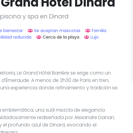
e Grand Hôtel Dinard
 piscina y spa en Dinard
e bienestar
Se aceptan mascotas
Familia
ilidad reducida
Cerca de la playa
Lujo
istoria, Le Grand Hôtel Barrière se erige como un
e d'Émeraude. A menos de 2h30 de París en tren,
ir una experiencia donde refinamiento y tradición se
ura emblemática, una sutil mezcla de elegancia
 cuidadosamente rediseñada por Alexandre Danan,
el profundo azul de Dinard, evocando el
lnearia.