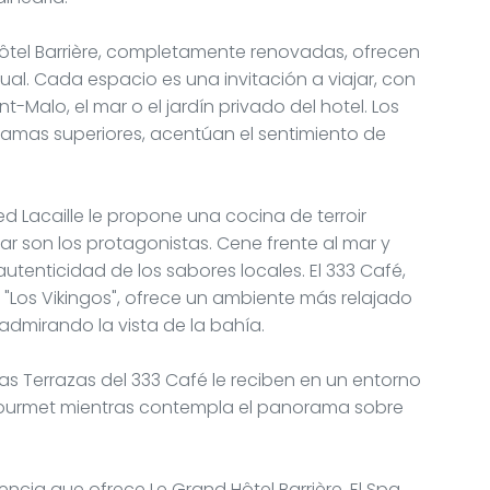
Hôtel Barrière, completamente renovadas, ofrecen
al. Cada espacio es una invitación a viajar, con
t-Malo, el mar o el jardín privado del hotel. Los
gamas superiores, acentúan el sentimiento de
ied Lacaille le propone una cocina de terroir
r son los protagonistas. Cene frente al mar y
utenticidad de los sabores locales. El 333 Café,
 "Los Vikingos", ofrece un ambiente más relajado
 admirando la vista de la bahía.
, las Terrazas del 333 Café le reciben en un entorno
ú gourmet mientras contempla el panorama sobre
iencia que ofrece Le Grand Hôtel Barrière. El Spa