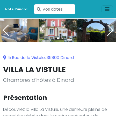
Saisissez
Hotel Dinard
vos
dates
5 Rue de la Vistule, 35800 Dinard
VILLA LA VISTULE
Chambres d'hôtes à Dinard
Présentation
Découvrez la Villa La Vistule, une demeure pleine de
caractère nichée dans le cadre enchanteur de