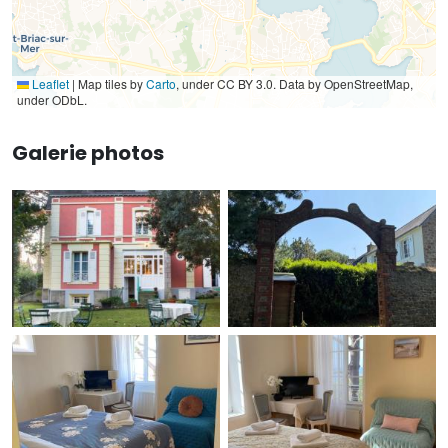
Leaflet
|
Map tiles by
Carto
, under CC BY 3.0. Data by OpenStreetMap,
under ODbL.
Galerie photos