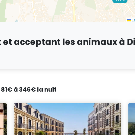
Le
t et acceptant les animaux à D
 81€ à 346€ la nuit