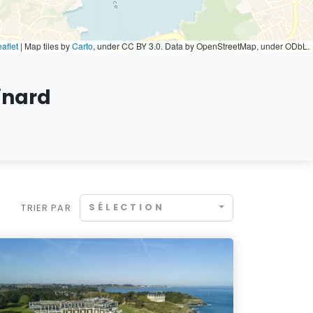
aflet
|
Map tiles by
Carto
, under CC BY 3.0. Data by OpenStreetMap, under ODbL.
inard
SÉLECTION
TRIER PAR