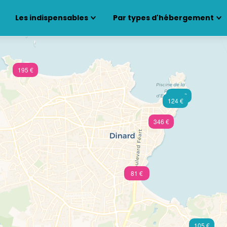
Les indispensables
Par types d'hébergement
195 €
103 €
124 €
346 €
81 €
105 €