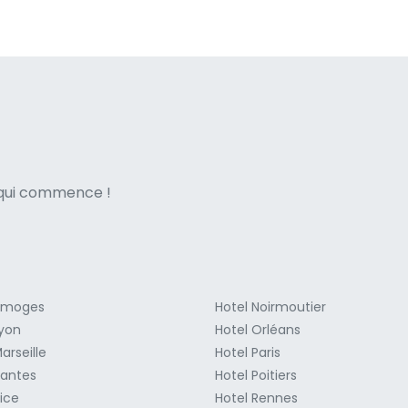
ne italian
e qui commence !
Limoges
Hotel Noirmoutier
Lyon
Hotel Orléans
arseille
Hotel Paris
Nantes
Hotel Poitiers
ice
Hotel Rennes