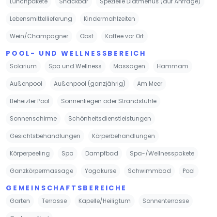
Lunchpakete
Snackbar
Spezielle Diätmenüs (auf Anfrage)
Lebensmittellieferung
Kindermahlzeiten
Wein/Champagner
Obst
Kaffee vor Ort
POOL- UND WELLNESSBEREICH
Solarium
Spa und Wellness
Massagen
Hammam
Außenpool
Außenpool (ganzjährig)
Am Meer
Beheizter Pool
Sonnenliegen oder Strandstühle
Sonnenschirme
Schönheitsdienstleistungen
Gesichtsbehandlungen
Körperbehandlungen
Körperpeeling
Spa
Dampfbad
Spa-/Wellnesspakete
Ganzkörpermassage
Yogakurse
Schwimmbad
Pool
GEMEINSCHAFTSBEREICHE
Garten
Terrasse
Kapelle/Heiligtum
Sonnenterrasse