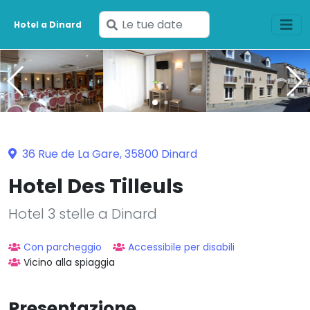
Inserisci
Hotel a Dinard
le
tue
date
36 Rue de La Gare, 35800 Dinard
Hotel Des Tilleuls
Hotel 3 stelle a Dinard
Con parcheggio
Accessibile per disabili
Vicino alla spiaggia
Presentazione