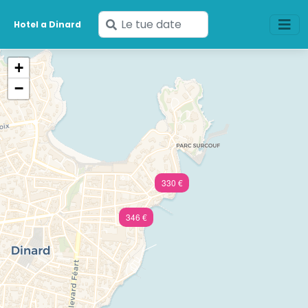
Inserisci
Hotel a Dinard
le
tue
+
date
−
330 €
346 €