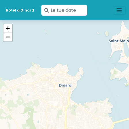
Inserisci
Hotel a Dinard
le
tue
+
date
−