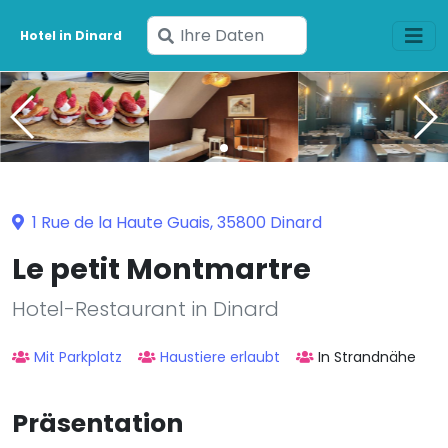
Geben
Hotel in Dinard
Sie
Ihre
Daten
ein
1 Rue de la Haute Guais, 35800 Dinard
Le petit Montmartre
Hotel-Restaurant in Dinard
Mit Parkplatz
Haustiere erlaubt
In Strandnähe
Präsentation